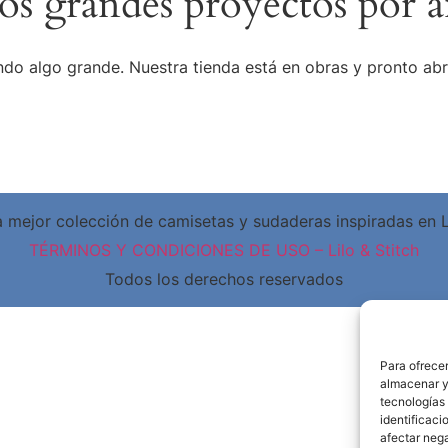
s grandes proyectos por a
do algo grande. Nuestra tienda está en obras y pronto abr
 mejor colección de camisetas y sudaderas inspiradas en Li
TÉRMINOS Y CONDICIONES DE USO – Lilo & Stitch
Todos los derechos reservados
Para ofrecer
almacenar y/
tecnologías
identificaci
afectar nega