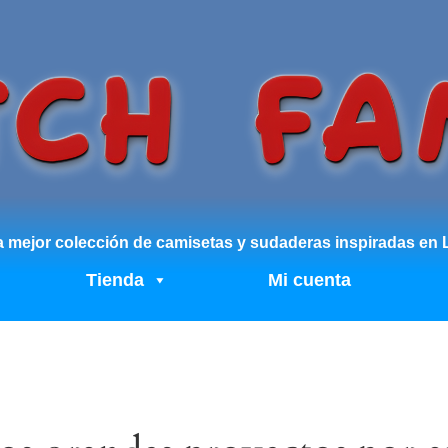
 mejor colección de camisetas y sudaderas inspiradas en Li
Tienda
Mi cuenta